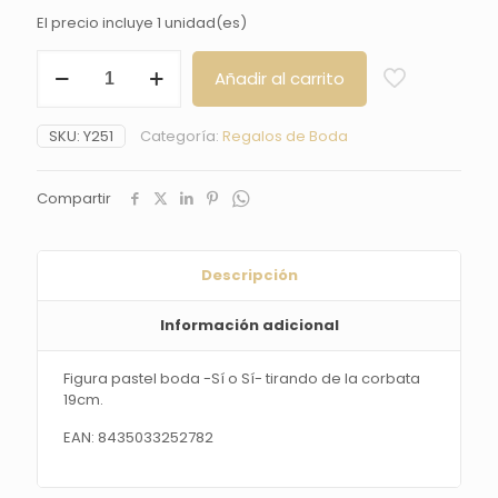
El precio incluye 1 unidad(es)
Figura
Añadir al carrito
pastel
boda
-
SKU:
Y251
Categoría:
Regalos de Boda
Sí
o
Sí-
Compartir
tirando
de
la
corbata
Descripción
19cm.
cantidad
Información adicional
Figura pastel boda -Sí o Sí- tirando de la corbata
19cm.
EAN: 8435033252782