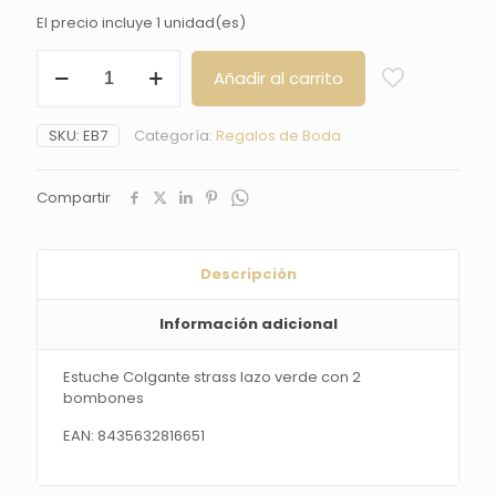
El precio incluye 1 unidad(es)
Estuche
Añadir al carrito
Colgante
strass
lazo
SKU:
EB7
Categoría:
Regalos de Boda
verde
con
2
Compartir
bombones
cantidad
Descripción
Información adicional
Estuche Colgante strass lazo verde con 2
bombones
EAN: 8435632816651