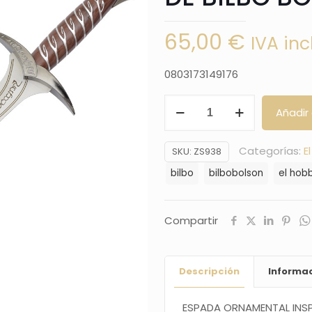
65,00
€
IVA inc
0803173149176
ESPADA
Añadir 
STING,
LA
Categorías:
E
SKU:
ZS938
ESPADA
bilbo
bilbobolson
el hobb
CORTA
DE
BILBO
Compartir
BOLSÓN
SERIE
Descripción
Informac
EL
HOBBIT
ESPADA ORNAMENTAL
INS