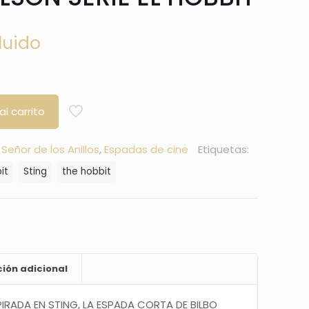
luido
al carrito
l Señor de los Anillos
,
Espadas de cine
Etiquetas:
it
Sting
the hobbit
ión adicional
PIRADA EN STING, LA ESPADA CORTA DE BILBO