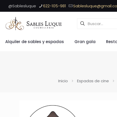
@Sablesluque
622-105-981
Sablesluque@gmail.c
Alquiler de sables y espadas
Gran gala
Rest
Inicio
Espadas de cine