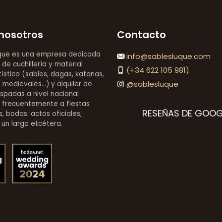
nosotros
Contacto
que es una empresa dedicada
info@sablesluque.com
 de cuchillería y material
(+34 622 105 981)
stico (sables, dagas, katanas,
@sablesluque
medievales...) y alquiler de
espadas a nivel nacional
 frecuentemente a fiestas
RESEÑAS DE GOOG
, bodas. actos oficiales,
 un largo etcétera.