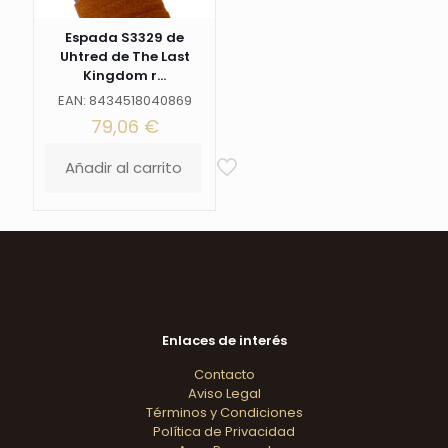
Espada S3329 de
Uhtred de The Last
Kingdom r...
EAN: 8434518040869
79,06
€
Añadir al carrito
Enlaces de interés
Contacto
Aviso Legal
Términos y Condiciones
Política de Privacidad