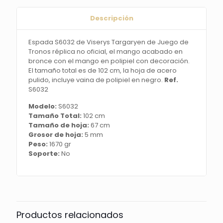
Ref.
S6032
Descripción
cantidad
Espada S6032 de Viserys Targaryen de Juego de
Tronos réplica no oficial, el mango acabado en
bronce con el mango en polipiel con decoración.
El tamaño total es de 102 cm, la hoja de acero
pulido, incluye vaina de polipiel en negro.
Ref.
S6032
Modelo:
S6032
Tamaño Total:
102 cm
Tamaño de hoja:
67 cm
Grosor de hoja:
5 mm
Peso:
1670 gr
Soporte:
No
Productos relacionados