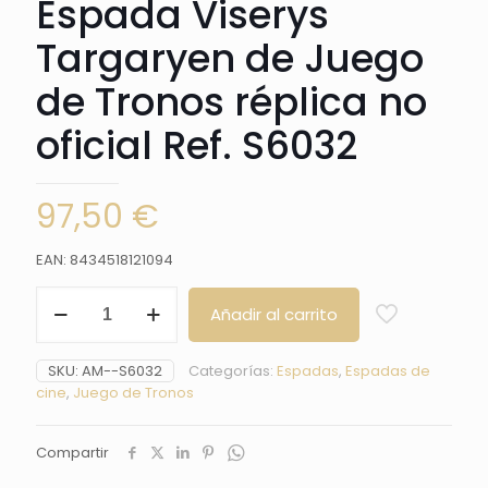
Espada Viserys
Targaryen de Juego
de Tronos réplica no
oficial Ref. S6032
97,50
€
EAN: 8434518121094
Espada
Añadir al carrito
Viserys
Targaryen
de
SKU:
AM--S6032
Categorías:
Espadas
,
Espadas de
Juego
cine
,
Juego de Tronos
de
Tronos
réplica
Compartir
no
oficial