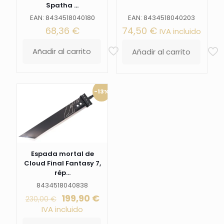
Spatha ...
EAN: 8434518040180
EAN: 8434518040203
68,36
€
74,50
€
IVA incluido
Añadir al carrito
Añadir al carrito
-13%
Espada mortal de
Cloud Final Fantasy 7,
rép...
8434518040838
El
El
199,90
€
230,00
€
precio
precio
IVA incluido
original
actual