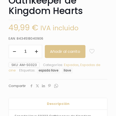
Oathkeeper de
Kingdom Hearts
49,99
€
IVA incluido
EAN: 8434518040906
Espada
Añadir al carrito
Llave
Oathkeeper
de
SKU:
AM-S0323
Categorías:
Espadas
,
Espadas de
Kingdom
cine
Etiquetas:
espada llave
llave
Hearts
cantidad
Compartir
Descripción