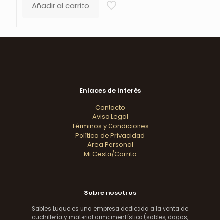
era:
es:
Añadir al carrito
230,00 €.
199,90 €.
Enlaces de interés
Contacto
Aviso Legal
Términos y Condiciones
Política de Privacidad
Area Personal
Mi Cesta/Carrito
Sobre nosotros
Sables Luque es una empresa dedicada a la venta de
cuchillería y material armamentístico (sables, dagas,