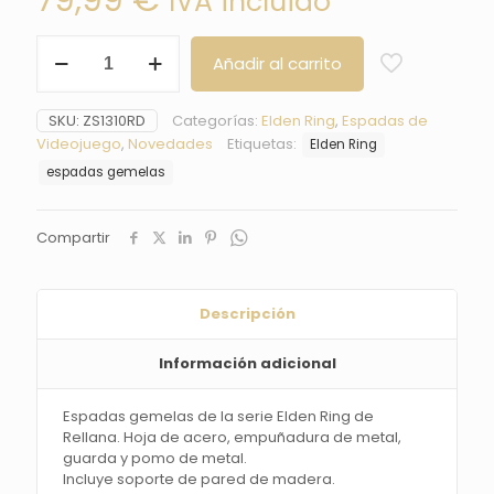
79,99
€
IVA incluido
Espada
Añadir al carrito
Gemela
de
Rellana
SKU:
ZS1310RD
Categorías:
Elden Ring
,
Espadas de
de
Videojuego
,
Novedades
Etiquetas:
Elden Ring
Elden
Ring
espadas gemelas
-
Réplica
No
Compartir
oficial
cantidad
Descripción
Información adicional
Espadas gemelas de la
serie Elden Ring de
Rellana.
Hoja de acero,
empuñadura de metal
,
guarda y pomo de metal.
Incluye soporte de pared
de madera.