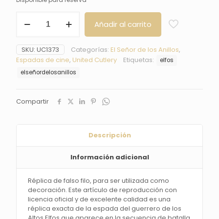
Espada
Añadir al carrito
Altos
Elfos
El
SKU:
UC1373
Categorías:
El Señor de los Anillos
,
Señor
Espadas de cine
,
United Cutlery
Etiquetas:
elfos
de
los
elseñordelosanillos
Anillos
-
United
Compartir
Cutlery
cantidad
Descripción
Información adicional
Réplica de falso filo, para ser utilizada como
decoración. Este artículo de reproducción con
licencia oficial y de excelente calidad es una
réplica exacta de la espada del guerrero de los
Altos Elfos que aparece en la secuencia de batalla