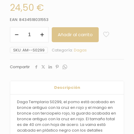
24,50
€
EAN: 8434518031553
Daga
Añadir al carrito
Templaria
S0299,
el
SKU:
AM--S0299
Categoría:
Dagas
pomo
está
acabado
Compartir
en
bronce
antiguo
con
Descripción
la
cruz
Daga Templaria S0299, el pomo está acabado en
en
bronce antiguo con la cruz en rojo y el mango en
rojo
bronce con terciopelo rojo, la guarda acabada en
y
bronce antiguo con la cruz en rojo. El tamaño total
el
es de 40 cm con hoja de acero. La vaina está
mango
acabada en plástico negro con los detalles
en