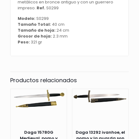
metálicos en bronce antiguo y con un guerrero
bronce
impreso.
Ref.
S0299
con
terciopelo
Modelo:
S0299
rojo,
Tamaño Total:
40 cm
la
Tamaño de hoja:
24 cm
guarda
Grosor de hoja:
2.3 mm
acabada
Peso:
321 gr
en
bronce
antiguo
con
la
cruz
Productos relacionados
en
rojo.
El
tamaño
total
es
de
40
cm
Daga 15780G
Daga 13292 ivanhoe, el
con
Medieval, pomo y
pomo y la guarda son