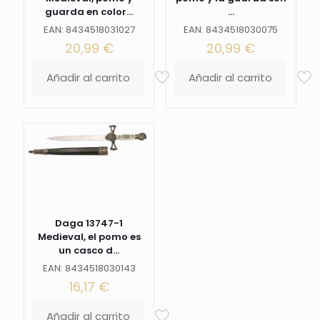
hoja
guarda en color...
...
de
acero.
EAN: 8434518031027
EAN: 8434518030075
La
20,99
€
20,99
€
vaina
está
Añadir al carrito
Añadir al carrito
acabada
en
plástico
negro
con
los
detalles
metálicos
en
bronce
antiguo
Daga 13747-1
y
Medieval, el pomo es
con
un casco d...
un
EAN: 8434518030143
guerrero
16,17
€
impreso.
Ref.
S0299
Añadir al carrito