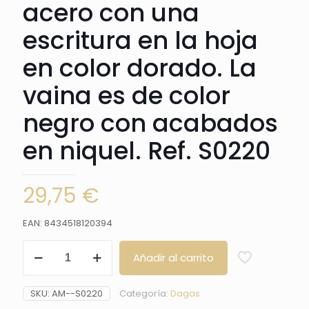
acero con una
escritura en la hoja
en color dorado. La
vaina es de color
negro con acabados
en niquel. Ref. S0220
29,75
€
EAN: 8434518120394
Daga
Añadir al carrito
S0220,
replica
en
SKU:
AM--S0220
Categoría:
Dagas
miniatura