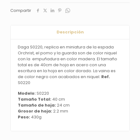
de
la
Compartir
espada
Orchrist,
el
pomo
Descripción
y
la
Daga S0220, replica en miniatura de la espada
guarda
Orchrist, el pomo y la guarda son de color niquel
son
con la empuñadura en color madera. El tamaño
de
total es de 40cm de hoja en acero con una
color
escritura en la hoja en color dorado. La vaina es
niquel
de color negro con acabados en niquel.
Ref.
con
S0220
la
empuñadura
Modelo:
S0220
en
Tamaño Total:
40 cm
color
Tamaño de hoja:
24 cm
madera.
Grosor de hoja:
2.2 mm
El
Peso:
430g
tamaño
total
es
de