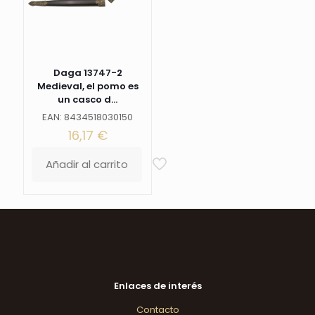
niquel.
Ref.
S0220
cantidad
Daga 13747-2
Medieval, el pomo es
un casco d...
EAN: 8434518030150
16,17
€
Añadir al carrito
Enlaces de interés
Contacto