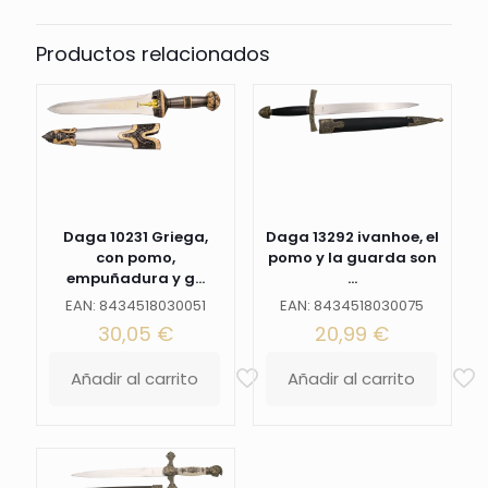
40cm
de
Productos relacionados
hoja
en
acero
con
una
escritura
en
la
hoja
Daga 10231 Griega,
Daga 13292 ivanhoe, el
en
con pomo,
pomo y la guarda son
color
empuñadura y g...
...
dorado.
La
EAN: 8434518030051
EAN: 8434518030075
vaina
30,05
€
20,99
€
es
de
Añadir al carrito
Añadir al carrito
color
negro
con
acabados
en