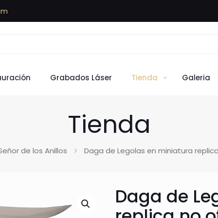
om
auración
Grabados Láser
Tienda
Galeria
Tienda
 Señor de los Anillos
Daga de Legolas en miniatura replica n
Daga de Leg
replica no o