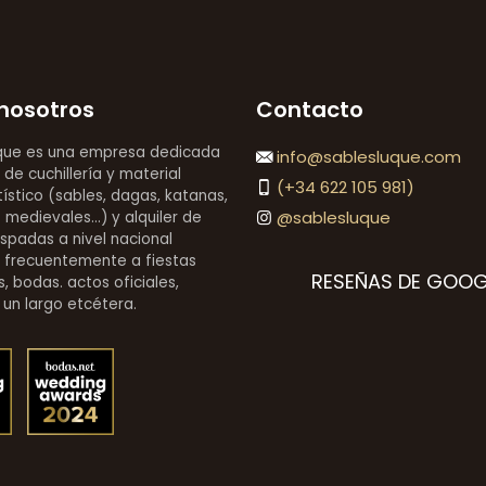
nosotros
Contacto
que es una empresa dedicada
info@sablesluque.com
 de cuchillería y material
(+34 622 105 981)
stico (sables, dagas, katanas,
@sablesluque
medievales...) y alquiler de
espadas a nivel nacional
 frecuentemente a fiestas
RESEÑAS DE GOOG
, bodas. actos oficiales,
 un largo etcétera.