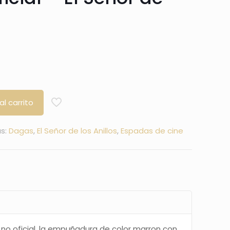
al carrito
as:
Dagas
,
El Señor de los Anillos
,
Espadas de cine
 no oficial, la empuñadura de color marron con