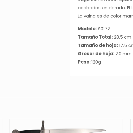
Señor
acabados en dorado. El 
de
La vaina es de color ma
los
Modelo:
S0172
anillos
Tamaño Total:
28.5 cm
cantidad
Tamaño de hoja:
17.5 
Grosor de hoja:
2.0 mm
Peso:
120g