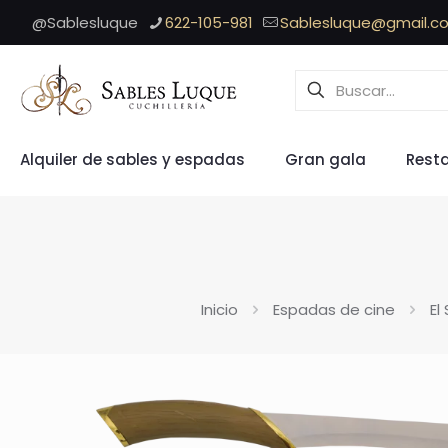
@Sablesluque
622-105-981
Sablesluque@gmail.c
Alquiler de sables y espadas
Gran gala
Rest
Inicio
Espadas de cine
El