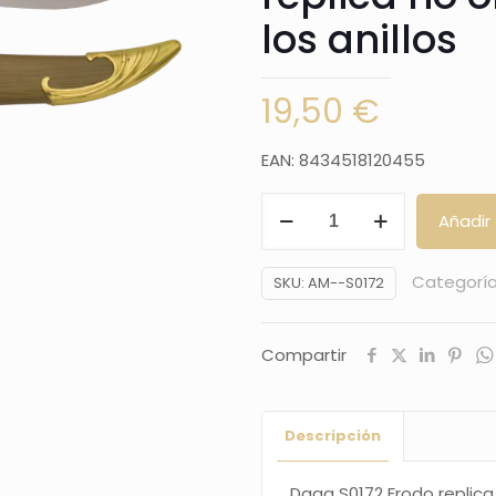
los anillos
19,50
€
EAN: 8434518120455
Daga
Añadir 
de
Legolas
Categorí
SKU:
AM--S0172
en
miniatura
Compartir
replica
no
oficial
Descripción
-
El
Daga S0172 Frodo replica