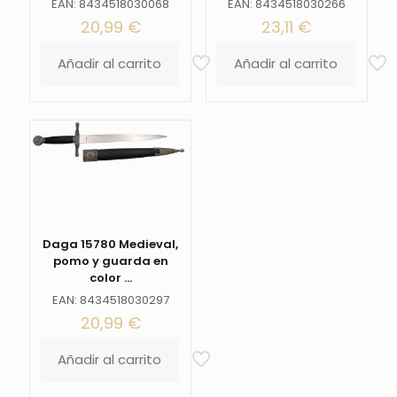
color
EAN: 8434518030068
EAN: 8434518030266
negro
20,99
€
23,11
€
con
detalles
Añadir al carrito
Añadir al carrito
bronce.
Ref.
S0145
cantidad
Daga 15780 Medieval,
pomo y guarda en
color ...
EAN: 8434518030297
20,99
€
Añadir al carrito