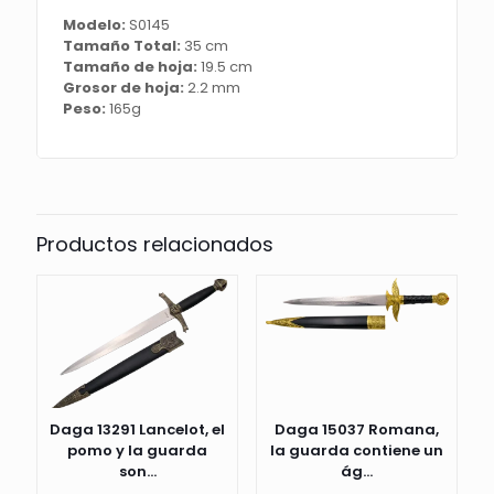
empuñadura
Modelo:
S0145
en
Tamaño Total:
35 cm
negro
Tamaño de hoja:
19.5 cm
con
Grosor de hoja:
2.2 mm
una
Peso:
165g
franja
en
bronce.
El
tamaño
total
Productos relacionados
es
de
35cm
con
la
hoja
de
acero.
La
Daga 13291 Lancelot, el
Daga 15037 Romana,
vaina
pomo y la guarda
la guarda contiene un
es
son...
ág...
de