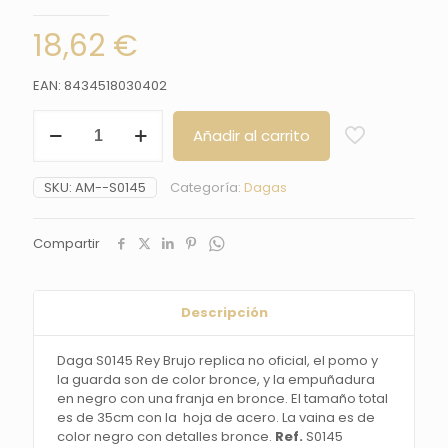
18,62
€
EAN: 8434518030402
Daga
Añadir al carrito
S0145
Rey
Brujo
SKU:
AM--S0145
Categoría:
Dagas
replica
no
oficial,
Compartir
el
pomo
y
la
Descripción
guarda
son
Daga S0145 Rey Brujo replica no oficial, el pomo y
de
la guarda son de color bronce, y la empuñadura
color
en negro con una franja en bronce. El tamaño total
bronce,
es de 35cm con la hoja de acero. La vaina es de
y
color negro con detalles bronce.
Ref.
S0145
la