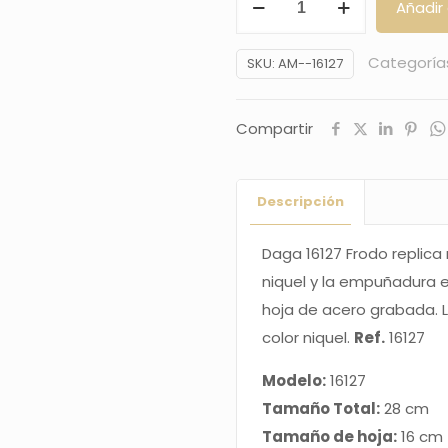
Añadir 
16127
Frodo
Categoría
SKU:
AM--16127
replica
no
Compartir
oficial,el
pomo
y
Descripción
la
guarda
Daga 16127 Frodo replica 
son
niquel y la empuñadura e
de
hoja de acero grabada. 
color
color niquel.
Ref.
16127
niquel
Modelo:
16127
y
Tamaño Total:
28 cm
la
Tamaño de hoja:
16 cm
empuñadura