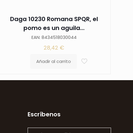
Daga 10230 Romana SPQR, el
pomo es un aguila...
EAN: 8434518030044
28,42
€
Añadir al carrito
Escríbenos