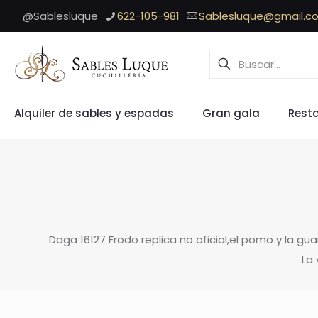
@Sablesluque
622-105-981
Sablesluque@gmail.c
Alquiler de sables y espadas
Gran gala
Rest
Daga 16127 Frodo replica no oficial,el pomo y la g
La 