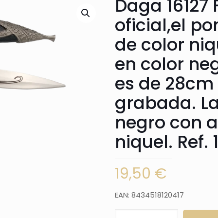
Daga 16127 
oficial,el p
de color ni
en color neg
es de 28cm 
grabada. La
negro con 
niquel. Ref. 
19,50
€
EAN: 8434518120417
Daga