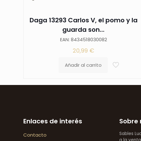
Daga 13293 Carlos V, el pomo y la
guarda son...
EAN: 8434518030082
20,99
€
Añadir al carrito
Enlaces de interés
Sobre 
Sables Lu
Contacto
a la venta