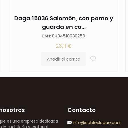
es
de
Daga 15036 Salomón, con pomo y
color
guarda en co...
negro
EAN: 8434518030259
con
23,11
€
acabados
en
Añadir al carrito
color
niquel.
Ref.
16127
cantidad
nosotros
Contacto
que es una empresa dedicada
info@sablesluque.com
 de cuchillería y material