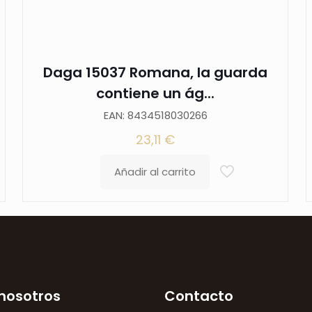
con
un
dibujo
en
Daga 15037 Romana, la guarda
negro
contiene un ág...
con
EAN: 8434518030266
la
23,11
€
hoja
de
Añadir al carrito
acero.
La
vaina
es
negra
con
nosotros
Contacto
acabados