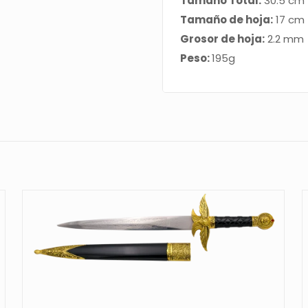
Tamaño Total:
30.5 cm
son
Tamaño de hoja:
17 cm
en
Grosor de hoja:
2.2 mm
color
Peso:
195g
niquel
con
la
empuñadura
en
color
madera.
El
tamaño
total
es
de
30.5cm