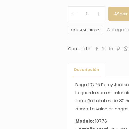
Daga
Añadir 
10776
Percy
Categoría
SKU:
AM--10776
Jackson,
Hijo
Compartir
de
Neptuno
replica
Descripción
no
oficial,
Daga 10776 Percy Jackson
el
la guarda son en color n
pomo
tamaño total es de 30.5
y
acero. La vaina es negra
la
Modelo:
10776
guarda