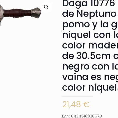
Daga 10776 
de Neptuno r
pomo y la g
niquel con
color mader
de 30.5cm c
negro con l
vaina es n
color niquel
21,48
€
EAN: 8434518030570