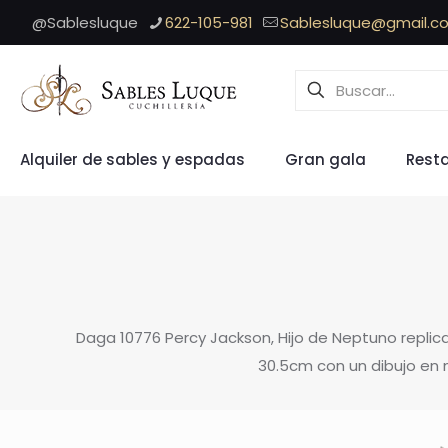
@Sablesluque
622-105-981
Sablesluque@gmail.c
Alquiler de sables y espadas
Gran gala
Rest
Daga 10776 Percy Jackson, Hijo de Neptuno replica
30.5cm con un dibujo en n