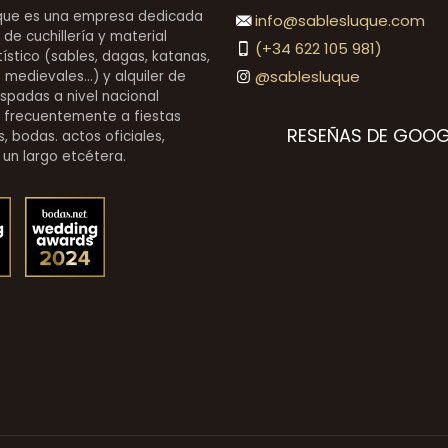
en
que es una empresa dedicada
info@sablesluque.com
color
 de cuchillería y material
(+34 622 105 981)
stico (sables, dagas, katanas,
niquel.
@sablesluque
medievales...) y alquiler de
Ref.
espadas a nivel nacional
 frecuentemente a fiestas
10776
RESEÑAS DE GOOG
, bodas. actos oficiales,
cantidad
 un largo etcétera.