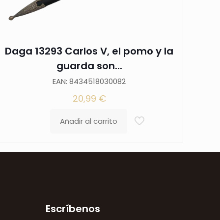
Daga 13293 Carlos V, el pomo y la
guarda son...
EAN: 8434518030082
20,99
€
Añadir al carrito
Escríbenos