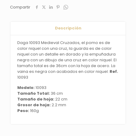
es
Compartir
de
color
niquel
con
Descripción
una
cruz,
Daga 10093 Medieval Cruzados, el pomo es de
la
color niquel con una cruz, la guarda es de color
guarda
niquel con un detalle en dorado y la empuñadura
es
negra con un dibujo de una cruz en color niquel. El
de
tamaño total es de 36cm con la hoja de acero. La
color
vaina es negra con acabados en color niquel.
Ref.
niquel
10093
con
un
Modelo:
10093
detalle
Tamaño Total:
36 cm
en
Tamaño de hoja:
22 cm
dorado
Grosor de hoja:
2.2 mm
y
Peso:
160g
la
empuñadura
negra
con