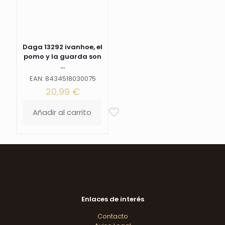
acabados
en
color
niquel.
Ref.
Daga 13292 ivanhoe, el
10093
pomo y la guarda son
cantidad
...
EAN: 8434518030075
20,99
€
Añadir al carrito
Enlaces de interés
Contacto