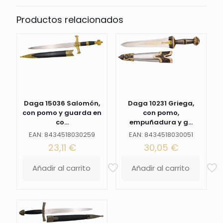
un
dibujo
Productos relacionados
de
una
cruz
en
color
niquel.
El
tamaño
total
Daga 15036 Salomón,
Daga 10231 Griega,
es
con pomo y guarda en
con pomo,
de
co...
empuñadura y g...
36cm
con
EAN: 8434518030259
EAN: 8434518030051
la
23,11
€
30,05
€
hoja
de
Añadir al carrito
Añadir al carrito
acero.
La
vaina
es
negra
con