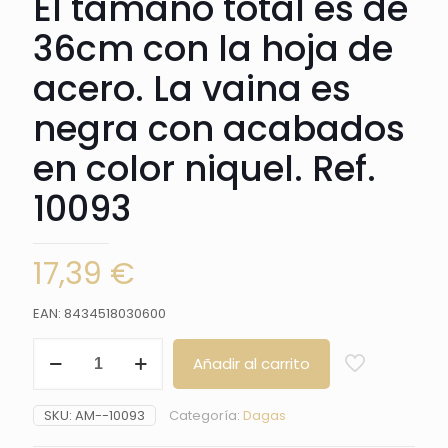
El tamaño total es de
36cm con la hoja de
acero. La vaina es
negra con acabados
en color niquel. Ref.
10093
17,39
€
EAN: 8434518030600
Daga
Añadir al carrito
10093
Medieval
Cruzados,
SKU:
AM--10093
Categoría:
Dagas
el
pomo