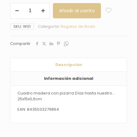
Cuadro
Añadir al carrito
madera
con
pizarra
SKU:
W01
Categoría:
Regalos de Boda
Días
hasta
nuestro...
Compartir
25x15x0,6cm
cantidad
Descripción
Información adicional
Cuadro madera con pizarra Días hasta nuestro…
25x15x0,6cm
EAN: 8435033279864