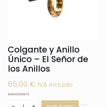
Colgante y Anillo
Único – El Señor de
los Anillos
65,00
€
IVA incluido
849421001674
Colgante
Añadir al carrito
y