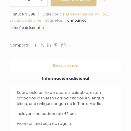
Anillo
Único
SKU:
NN1588
Categorías:
El Señor de los Anillos
,
-
Espadas de cine
Etiquetas:
anillounico
El
Señor
elseñordelosanillos
de
los
Anillos
Compartir
cantidad
Descripción
Información adicional
Sobre este anillo de acero inoxidable, están
grabados los versos arriba citados en lengua
élfica, una antigua lengua de la Tierra Media.
Incluyen una cadena de 45 cm.
Viene en una caja de regalo.