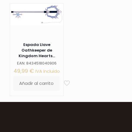
Espada Llave
Oathkeeper de
Kingdom Hearts...
EAN: 8434518040906
49,99
€
IVA incluido
Añadir al carrito