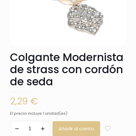
Colgante Modernista
de strass con cordón
de seda
2,29
€
El precio incluye 1 unidad(es)
Colgante
Añadir al carrito
Modernista
de