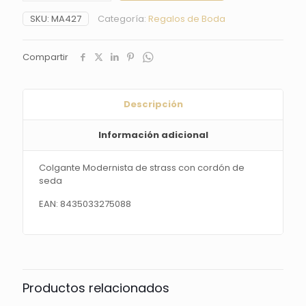
strass
SKU:
MA427
Categoría:
Regalos de Boda
con
cordón
de
Compartir
seda
cantidad
Descripción
Información adicional
Colgante Modernista de strass con cordón de
seda
EAN: 8435033275088
Productos relacionados