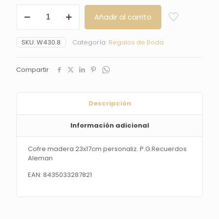
Cofre
Añadir al carrito
madera
23x17cm
personaliz.
SKU:
W430.8
Categoría:
Regalos de Boda
P.G.Recuerdos
Aleman
cantidad
Compartir
Descripción
Información adicional
Cofre madera 23x17cm personaliz. P.G.Recuerdos
Aleman
EAN: 8435033287821