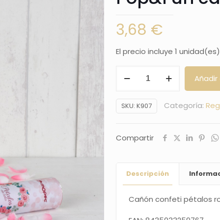
3,68
€
El precio incluye 1 unidad(es)
Cañón
Añadir 
confeti
pétalos
Categoría:
Reg
SKU:
K907
rosa
Pop&Fun
Compartir
caricia
38cm
cantidad
Descripción
Informac
Cañón confeti pétalos r