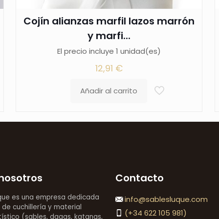
Cojín alianzas marfil lazos marrón
y marfi...
El precio incluye 1 unidad(es)
12,91
€
Añadir al carrito
nosotros
Contacto
que es una empresa dedicada
info@sablesluque.com
 de cuchillería y material
(+34 622 105 981)
stico (sables, dagas, katanas,