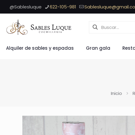
@Sablesluque
622-105-981
Sablesluque@gmail.c
Alquiler de sables y espadas
Gran gala
Rest
Inicio
R