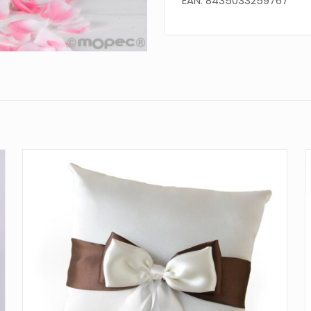
EAN: 8435033259767