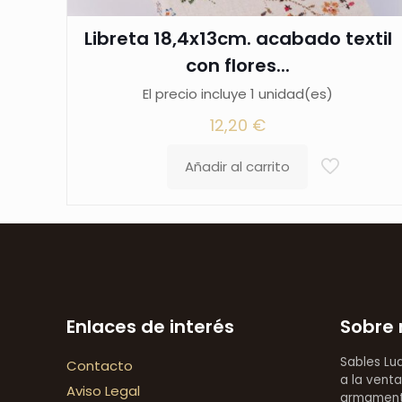
Libreta 18,4x13cm. acabado textil
con flores...
El precio incluye 1 unidad(es)
12,20
€
Añadir al carrito
Enlaces de interés
Sobre 
Sables Lu
Contacto
a la venta
Aviso Legal
armamentí