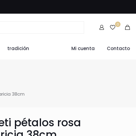
0
tradición
Mi cuenta
Contacto
aricia 38cm
ti pétalos rosa
ricia 38cm