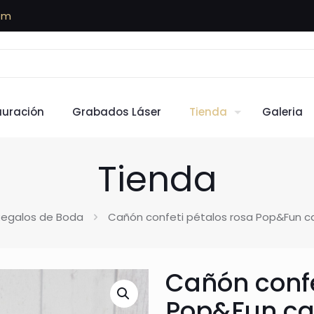
om
auración
Grabados Láser
Tienda
Galeria
Tienda
egalos de Boda
Cañón confeti pétalos rosa Pop&Fun c
Cañón confe
Pop&Fun ca