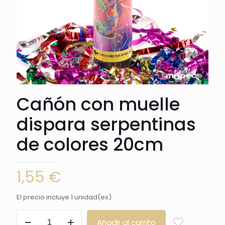
Cañón con muelle
dispara serpentinas
de colores 20cm
1,55
€
El precio incluye 1 unidad(es)
Cañón
Añadir al carrito
con