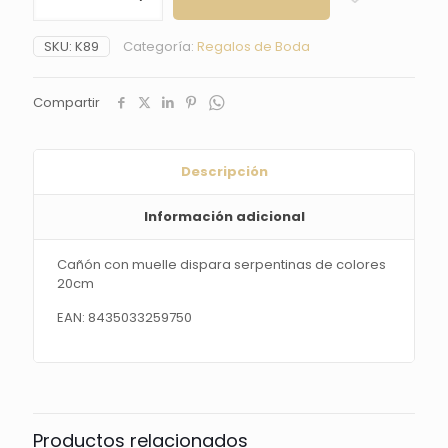
muelle
dispara
SKU:
K89
Categoría:
Regalos de Boda
serpentinas
de
colores
Compartir
20cm
cantidad
Descripción
Información adicional
Cañón con muelle dispara serpentinas de colores
20cm
EAN: 8435033259750
Productos relacionados