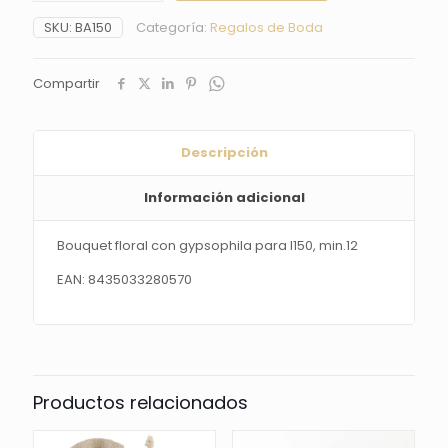
gypsophila
SKU:
BA150
Categoría:
Regalos de Boda
para
I150,
min.12
Compartir
cantidad
Descripción
Información adicional
Bouquet floral con gypsophila para I150, min.12
EAN: 8435033280570
Productos relacionados