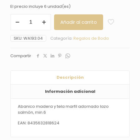
El precio incluye 6 unidad(es)
Abanico
Añadir al carrito
madera
y
tela
SKU:
WA193.04
Categoría:
Regalos de Boda
marfil
adornado
lazo
Compartir
salmón,
min.6
cantidad
Descripción
Información adicional
Abanico madera y tela marfil adornado lazo
salmón, min.6
EAN: 8435632818624