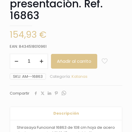
presentación. Ref.
16863
154,93
€
EAN: 8434518010961
Shirasaya
Añadir al carrito
Funcional
16863
de
SKU:
AM--16863
Categoría:
Katanas
108
cm
hoja
Compartir
de
acero
de
damasco
Descripción
rojo
AISI
Shirasaya Funcional 16863 de 108 cm hoja de acero
1045