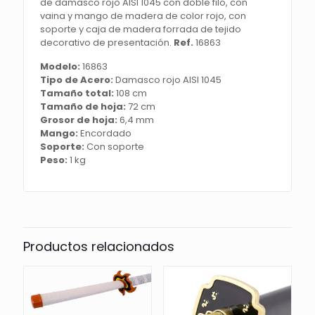
de damasco rojo AISI 1045 con doble filo, con
con
vaina y mango de madera de color rojo, con
doble
soporte y caja de madera forrada de tejido
filo,
decorativo de presentación.
Ref.
16863
con
vaina
Modelo:
16863
y
Tipo de Acero:
Damasco rojo AISI 1045
mango
Tamaño total:
108 cm
de
Tamaño de hoja:
72 cm
madera
Grosor de hoja:
6,4 mm
de
Mango:
Encordado
color
Soporte:
Con soporte
rojo,
Peso:
1 kg
con
soporte
y
caja
de
madera
Productos relacionados
forrada
de
tejido
decorativo
de
presentación.