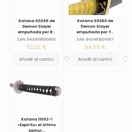
Ref.
16863
cantidad
Katana S0245 de
Katana S0260 de
Demon Slayer
Demon Slayer
empuñada por R...
empuñada por Y...
EAN: 8434518010800
EAN: 8434518011067
52,02
€
54,55
€
Añadir al carrito
Añadir al carrito
Katana 11002-1
«Espiritu» el último
samur...