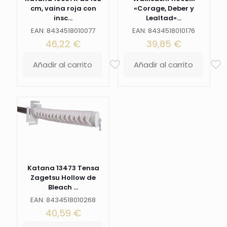
Ref.
cm, vaina roja con
«Corage, Deber y
S2252RD
insc...
Lealtad»...
cantidad
EAN: 8434518010077
EAN: 8434518010176
46,22
€
39,85
€
Añadir al carrito
Añadir al carrito
Katana 13473 Tensa
Zagetsu Hollow de
Bleach ...
EAN: 8434518010268
40,59
€