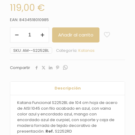
119,00
€
EAN: 8434518010985
Katana
Añadir al carrito
Funcional
S2252BL
de
SKU:
AM--S2252BL
Categoría:
Katanas
104
cm
hoja
Compartir
de
acero
de
AISI
Descripción
1045
con
Katana Funcional S2252BL de 104 cm hoja de acero
filo
de AISI 1045 con filo acabado en azul, con vaina
acabado
color azul y encordado azul, mango con
en
encordado azul de curpiel, con soporte y caja de
azul,
madera forrada de tejido decorativo de
con
presentación.
Ref.
S2252RD
vaina