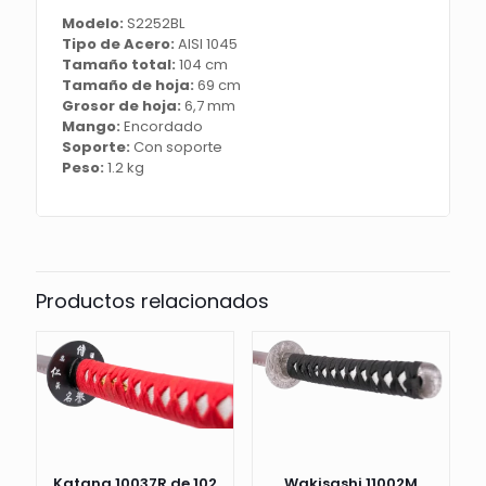
color
Modelo:
S2252BL
azul
Tipo de Acero:
AISI 1045
y
Tamaño total:
104 cm
encordado
Tamaño de hoja:
69 cm
azul,
Grosor de hoja:
6,7 mm
mango
Mango:
Encordado
con
Soporte:
Con soporte
encordado
Peso:
1.2 kg
azul
de
curpiel,
con
soporte
y
Productos relacionados
caja
de
madera
forrada
de
tejido
decorativo
de
presentación.
Katana 10037R de 102
Wakisashi 11002M